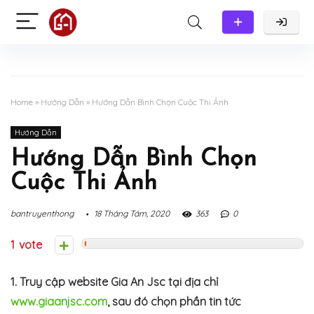
Home
»
Hướng Dẫn
»
Hướng Dẫn Bình Chọn Cuộc Thi Ảnh
Hướng Dẫn
Hướng Dẫn Bình Chọn
Cuộc Thi Ảnh
bantruyenthong
18 Tháng Tám, 2020
363
0
1
1. Truy cập website Gia An Jsc tại địa chỉ
www.giaanjsc.com
, sau đó chọn phần tin tức