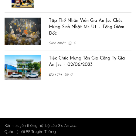
Tập Thể Nhân Viên Gia An Jsc Chúc
Mừng Sinh Nhật Ms Út – Tổng Giám
Đốc
Sinh Nhật
0
Tiệc Chúc Mừng Tân Gia Công Ty Gia
An Jsc – 02/06/2023
Bản Tin
0
Kênh truyền thông nội bộ của Gia An Jsc.
Quản lý bởi BP Truyền Thông.