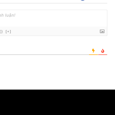
{}
[+]