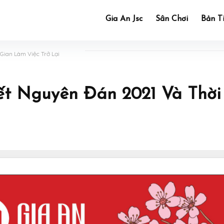
Gia An Jsc
Sân Chơi
Bản T
Gian Làm Việc Trở Lại
ết Nguyên Đán 2021 Và Thời