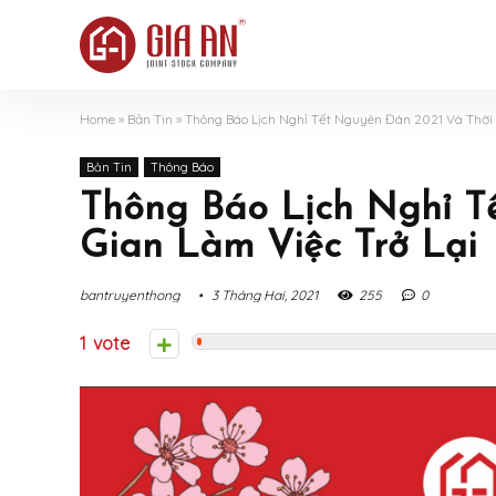
Home
»
Bản Tin
»
Thông Báo Lịch Nghỉ Tết Nguyên Đán 2021 Và Thời 
Bản Tin
Thông Báo
Thông Báo Lịch Nghỉ T
Gian Làm Việc Trở Lại
bantruyenthong
3 Tháng Hai, 2021
255
0
1