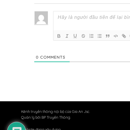
0
COMMENTS
Kênh truyền thông nội bộ của Gia An Jsc.
Quản lý bởi BP Truyền Thông.
Website đang xây dựng