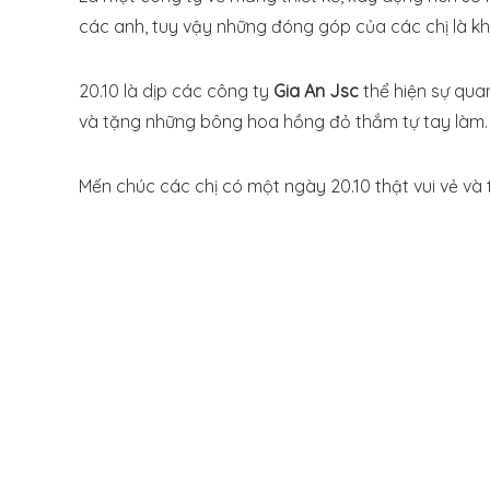
các anh, tuy vậy những đóng góp của các chị là kh
20.10 là dịp các công ty
Gia An Jsc
thể hiện sự qua
và tặng những bông hoa hồng đỏ thắm tự tay làm.
Mến chúc các chị có một ngày 20.10 thật vui vẻ và