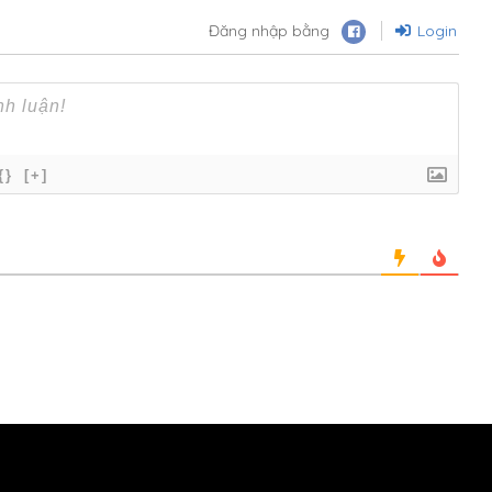
Đăng nhập bằng
Login
{}
[+]