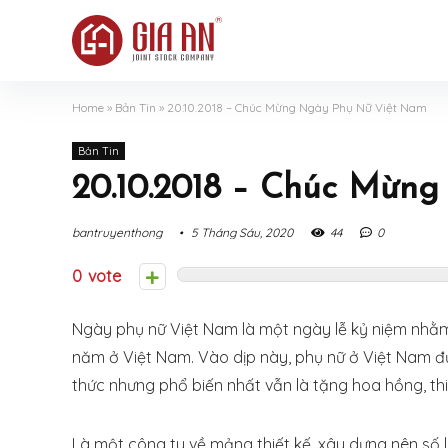
Home
»
Bản Tin
»
20.10.2018 – Chúc Mừng Ngày Phụ Nữ Việt Nam
Bản Tin
20.10.2018 – Chúc Mừn
bantruyenthong
5 Tháng Sáu, 2020
44
0
0
Ngày phụ nữ Việt Nam là một ngày lễ kỷ niệm nhằm
năm ở Việt Nam. Vào dịp này, phụ nữ ở Việt Nam đư
thức nhưng phổ biến nhất vẫn là tặng hoa hồng, th
Là một công ty về mảng thiết kế, xây dựng nên số 