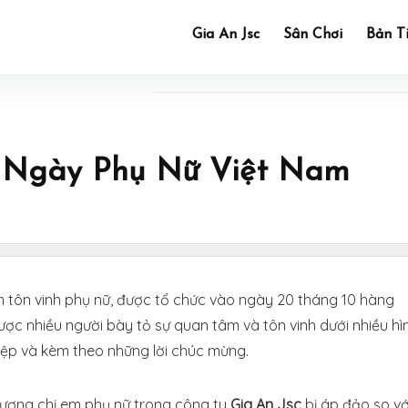
Gia An Jsc
Sân Chơi
Bản T
g Ngày Phụ Nữ Việt Nam
 tôn vinh phụ nữ, được tổ chức vào ngày 20 tháng 10 hàng
ợc nhiều người bày tỏ sự quan tâm và tôn vinh dưới nhiều hì
iệp và kèm theo những lời chúc mừng.
lượng chị em phụ nữ trong công ty
Gia An Jsc
bị áp đảo so vớ