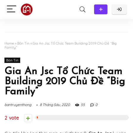
Home
»
Bản Tin
»
Gia An Jsc Tổ Chức Team Building 2019 Chủ Đề “Big
Family”
Bản Tin
Gia An Jsc Tổ Chức Team
Building 2019 Chủ Đề “Big
Family”
bantruyenthong
8 Tháng Sáu, 2020
55
0
2