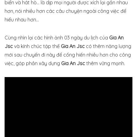
biển và hát hò… là dịp mọi người được xích lại gần nhau
hơn, nói nhiều hơn các câu chuyện ngoài công việc để
hiểu nhau hơn…
Cùng nhìn lại các hình ảnh 03 ngày du lịch của
Gia An
Jsc
và kính chúc tập thể
Gia An Jsc
có thêm năng lượng
mới sau chuyến đi này để cống hiến nhiều hơn cho công
việc, góp phần xây dựng
Gia An Jsc
thêm vững mạnh.