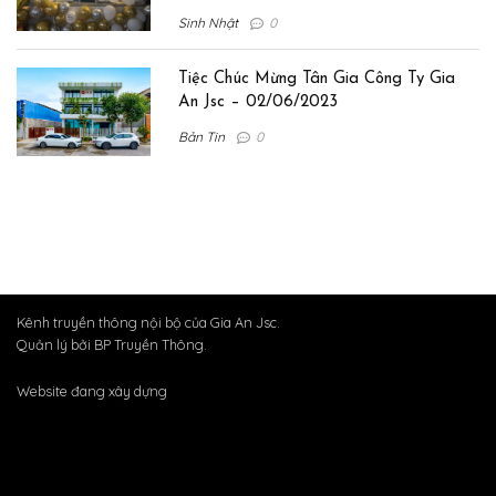
Sinh Nhật
0
Tiệc Chúc Mừng Tân Gia Công Ty Gia
An Jsc – 02/06/2023
Bản Tin
0
Kênh truyền thông nội bộ của Gia An Jsc.
Quản lý bởi BP Truyền Thông.
Website đang xây dựng