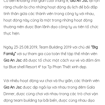
Cứ đến khoảng thời gian cuối tháng 8,
Gia An Jsc
lại rộn
ràng chuẩn bị cho những hoạt động du lịch để bồi đắp
tình thân giữa các thành viên trong công ty với nhau,
hoạt động này cũng là một trong những hoạt động
thường niên được Ban lãnh đạo công ty ưu tiên tổ chức
thực hiện.
Ngày 23-25.08.2019, Team Building 2019 với chủ đề
“Big
Family”
với sự tham gia của toàn thể tập thể nhân viên
Gia An Jsc
đã được tổ chức một cách vui vẻ và đầm ấm
tại Blue shell Resort 4* tại Tp Phan Thiết xinh đẹp.
Với nhiều hoạt động vui chơi và thư giãn, các thành viên
Gia An Jsc
được dịp ngồi lại với nhau trong đêm Gala
Dinner, được cùng chơi với nhau trong các trò chơi vận
động team building tại bãi biển, được cùng nhau dạo